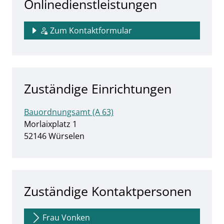
Onlinedienstleistungen
Zum Kontaktformular
Zuständige Einrichtungen
Bauordnungsamt (A 63)
Straße:
Hausnummer:
Morlaixplatz
1
PLZ:
Ort:
52146
Würselen
Zuständige Kontaktpersonen
Frau Vonken