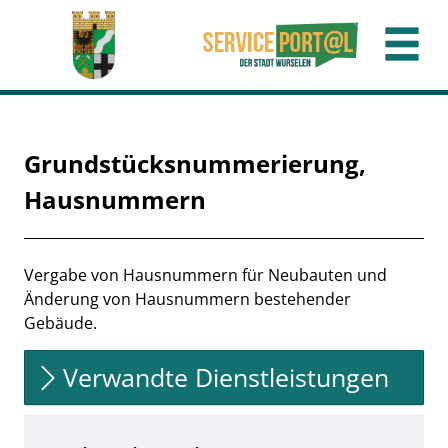
Zum Header
Zum Hauptinhalt
Zum Footer
Zum Hauptinhalt springen
Grundstücksnummerierung,
Hausnummern
Beschreibung
Vergabe von Hausnummern für Neubauten und
Änderung von Hausnummern bestehender
Gebäude.
Verwandte Dienstleistungen