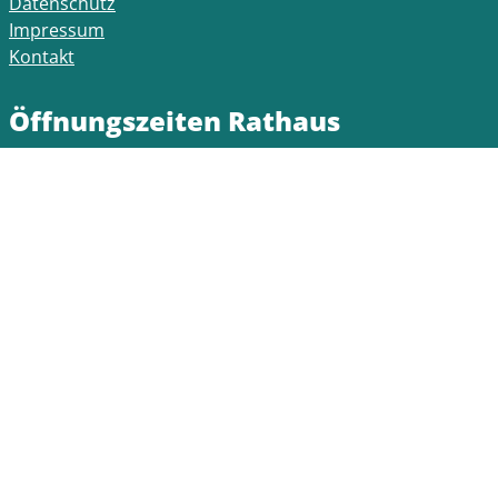
Datenschutz
Impressum
Kontakt
Öffnungszeiten Rathaus
montags bis freitags
7:30 Uhr bis 12:30 Uhr
montags und mittwochs
14:00 Uhr bis 16:00 Uhr
dienstags und donnerstags
14:00 Uhr bis 18:00 Uhr
Bitte beachten Sie die Terminzeiten der jeweiligen
Fachämter.