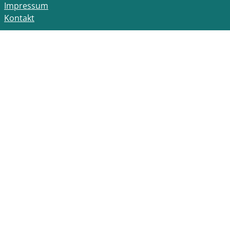
Impressum
Kontakt
Öffnungszeiten Rathaus
montags bis freitags
7:30 Uhr bis 12:30 Uhr
montags und mittwochs
14:00 Uhr bis 16:00 Uhr
dienstags und donnerstags
14:00 Uhr bis 18:00 Uhr
Bitte beachten Sie die Terminzeiten der jeweiligen
Fachämter.