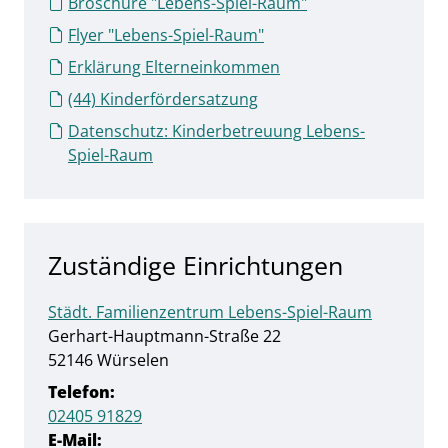
Broschüre "Lebens-Spiel-Raum"
Flyer "Lebens-Spiel-Raum"
Erklärung Elterneinkommen
(44) Kinderfördersatzung
Datenschutz: Kinderbetreuung Lebens-
Spiel-Raum
Zuständige Einrichtungen
Städt. Familienzentrum Lebens-Spiel-Raum
Straße:
Hausnummer:
Gerhart-Hauptmann-Straße
22
PLZ:
Ort:
52146
Würselen
Telefon:
02405 91829
E-Mail: