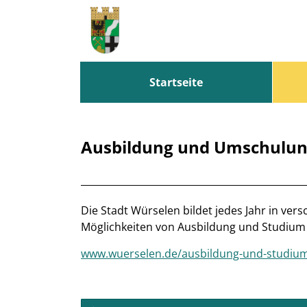
Zum Header
Zum Hauptinhalt
Zum Footer
Zum Hauptinhalt springen
Startseite
Ausbildung und Umschulu
Beschreibung
Die Stadt Würselen bildet jedes Jahr in ve
Möglichkeiten von Ausbildung und Studium 
www.wuerselen.de/ausbildung-und-studiu