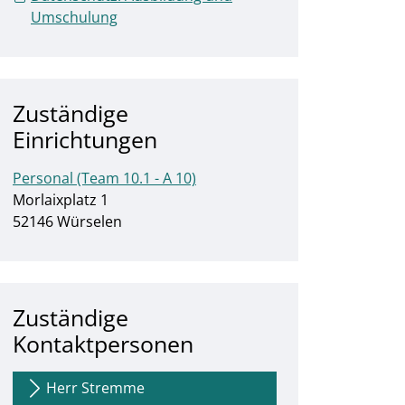
Umschulung
Zuständige
Einrichtungen
Personal (Team 10.1 - A 10)
Straße:
Hausnummer:
Morlaixplatz
1
PLZ:
Ort:
52146
Würselen
Zuständige
Kontaktpersonen
Herr Stremme