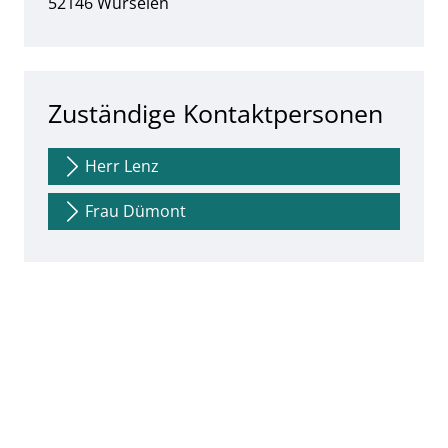
PLZ:
Ort:
52146
Würselen
Zuständige Kontaktpersonen
Herr Lenz
Frau Dümont