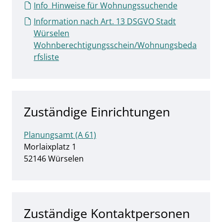
Info_Hinweise für Wohnungssuchende
Information nach Art. 13 DSGVO Stadt
Würselen
Wohnberechtigungsschein/Wohnungsbeda
rfsliste
Zuständige Einrichtungen
Planungsamt (A 61)
Straße:
Hausnummer:
Morlaixplatz
1
PLZ:
Ort:
52146
Würselen
Zuständige Kontaktpersonen