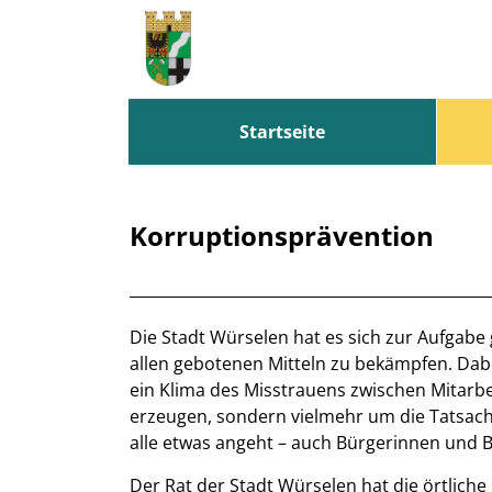
Zum Header
Zum Hauptinhalt
Zum Footer
Zum Hauptinhalt springen
Startseite
Korruptionsprävention
Beschreibung
Die Stadt Würselen hat es sich zur Aufgabe
allen gebotenen Mitteln zu bekämpfen. Dabe
ein Klima des Misstrauens zwischen Mitarbe
erzeugen, sondern vielmehr um die Tatsac
alle etwas angeht – auch Bürgerinnen und 
Der Rat der Stadt Würselen hat die örtli