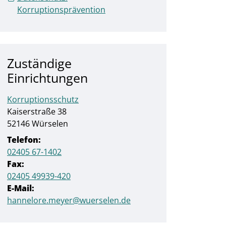
Korruptionsprävention
Zuständige
Einrichtungen
Korruptionsschutz
Straße:
Hausnummer:
Kaiserstraße
38
PLZ:
Ort:
52146
Würselen
Telefon:
02405 67-1402
Fax:
02405 49939-420
E-Mail:
hannelore.meyer@wuerselen.de