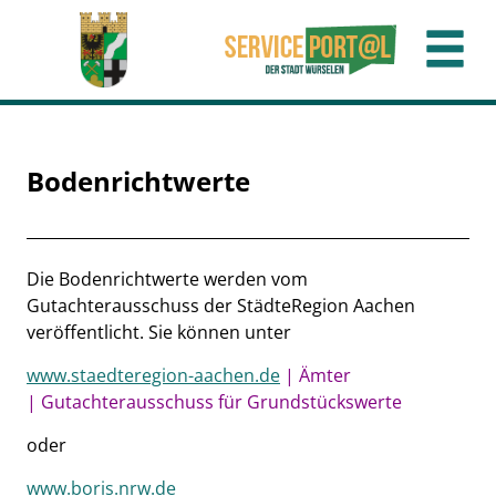
Zum Header
Zum Hauptinhalt
Zum Footer
Zum Hauptinhalt springen
Bodenrichtwerte
Beschreibung
Die Bodenrichtwerte werden vom
Gutachterausschuss der StädteRegion Aachen
veröffentlicht. Sie können unter
www.staedteregion-aachen.de
|
Ämter
|
Gutachterausschuss für Grundstückswerte
oder
www.boris.nrw.de