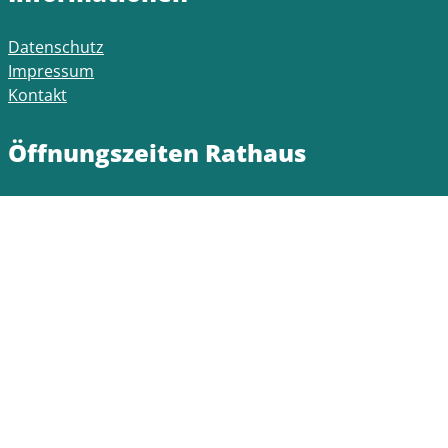
Datenschutz
Impressum
Kontakt
Öffnungszeiten Rathaus
montags bis freitags
7:30 Uhr bis 12:30 Uhr
montags und mittwochs
14:00 Uhr bis 16:00 Uhr
dienstags und donnerstags
14:00 Uhr bis 18:00 Uhr
Bitte beachten Sie die Terminzeiten der jeweiligen
Fachämter.