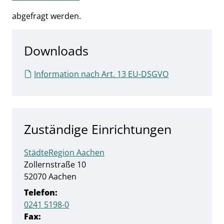
abgefragt
werden.
Downloads
Information nach Art. 13 EU-DSGVO
Zuständige Einrichtungen
StädteRegion Aachen
Straße:
Hausnummer:
Zollernstraße
10
PLZ:
Ort:
52070
Aachen
Telefon:
0241 5198-0
Fax: