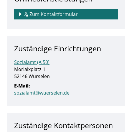
Zum Kontaktformular
Zuständige Einrichtungen
Sozialamt (A 50)
Straße:
Hausnummer:
Morlaixplatz
1
PLZ:
Ort:
52146
Würselen
E-Mail:
sozialamt@wuerselen.de
Zuständige Kontaktpersonen