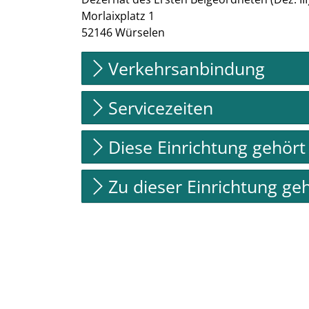
Morlaixplatz
1
52146
Würselen
Verkehrsanbindung
Servicezeiten
Diese Einrichtung gehört
Zu dieser Einrichtung ge