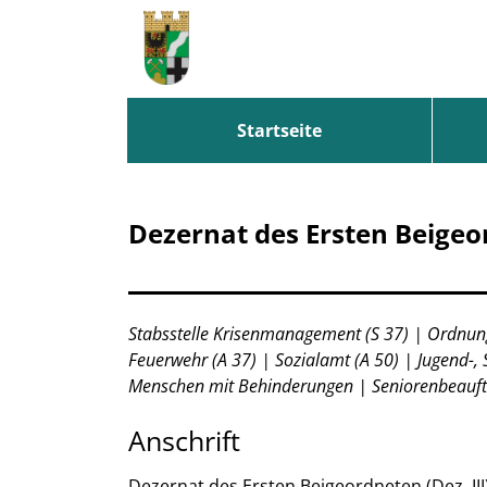
Zum Header
Zum Hauptinhalt
Zum Footer
Zum Hauptinhalt springen
Startseite
Dezernat des Ersten Beigeor
Beschreibung
Stabsstelle Krisenmanagement (S 37) | Ordnun
Feuerwehr (A 37) | Sozialamt (A 50) | Jugend-, 
Menschen mit Behinderungen | Seniorenbeauft
Anschrift
Dezernat des Ersten Beigeordneten (Dez. III