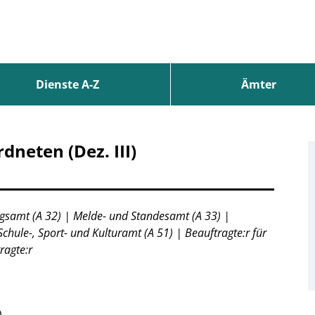
Dienste A-Z
Ämter
dneten (Dez. III)
gsamt (A 32) | Melde- und Standesamt (A 33) |
Schule-, Sport- und Kulturamt (A 51) | Beauftragte:r für
ragte:r
)