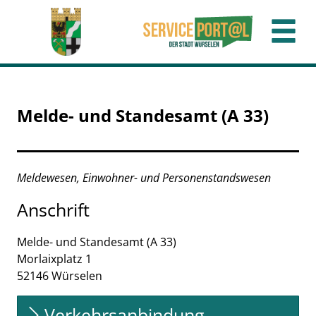
Zum Header
Zum Hauptinhalt
Zum Footer
Zum Hauptinhalt springen
Melde- und Standesamt (A 33)
Beschreibung
Meldewesen, Einwohner- und Personenstandswesen
Anschrift
Melde- und Standesamt (A 33)
Morlaixplatz
1
52146
Würselen
Verkehrsanbindung