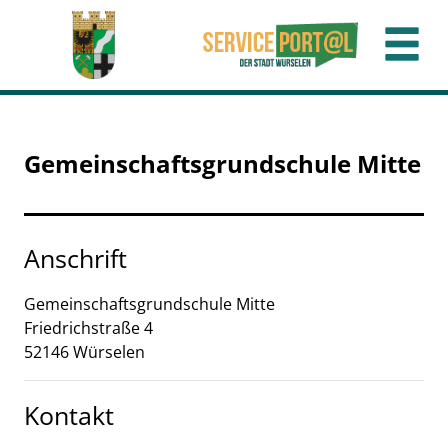
Zum Header
Zum Hauptinhalt
Zum Footer
Zum Hauptinhalt springen
Gemeinschaftsgrundschule Mitte
Anschrift
Gemeinschaftsgrundschule Mitte
Friedrichstraße
4
52146
Würselen
Kontakt