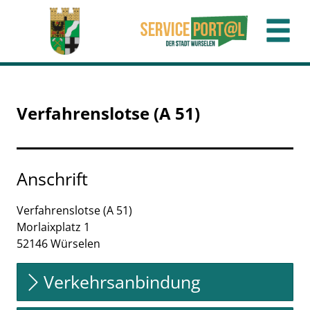
Zum Header
Zum Hauptinhalt
Zum Footer
Zum Hauptinhalt springen
Verfahrenslotse (A 51)
Anschrift
Verfahrenslotse (A 51)
Morlaixplatz
1
52146
Würselen
Verkehrsanbindung