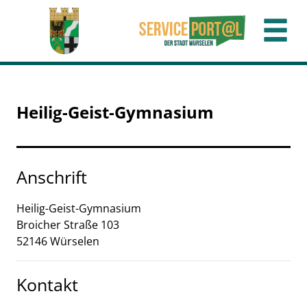
Zum Header
Zum Hauptinhalt
Zum Footer
Zum Hauptinhalt springen
Heilig-Geist-Gymnasium
Anschrift
Heilig-Geist-Gymnasium
Broicher Straße
103
52146
Würselen
Kontakt