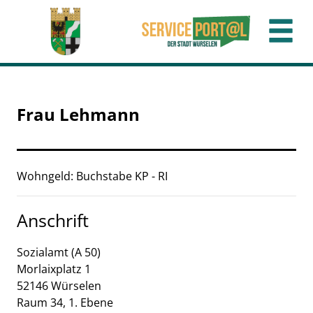
Zum Header
Zum Hauptinhalt
Zum Footer
Zum Hauptinhalt springen
Frau Lehmann
Beschreibung
Wohngeld: Buchstabe KP - RI
Anschrift
Sozialamt (A 50)
Morlaixplatz
1
52146
Würselen
Raum 34, 1. Ebene