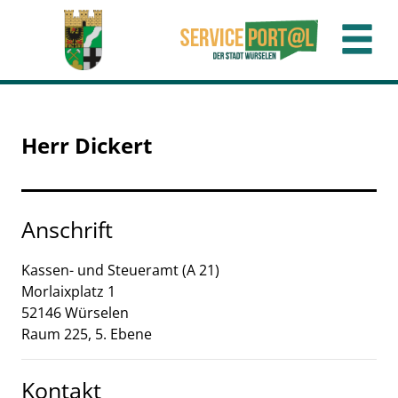
Zum Header
Zum Hauptinhalt
Zum Footer
Zum Hauptinhalt springen
Herr Dickert
Anschrift
Kassen- und Steueramt (A 21)
Morlaixplatz
1
52146
Würselen
Raum 225, 5. Ebene
Kontakt