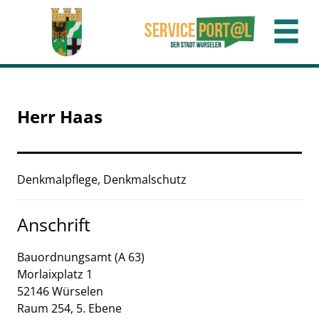
Zum Header
Zum Hauptinhalt
Zum Footer
Zum Hauptinhalt springen
Herr Haas
Beschreibung
Denkmalpflege, Denkmalschutz
Anschrift
Bauordnungsamt (A 63)
Morlaixplatz
1
52146
Würselen
Raum 254, 5. Ebene