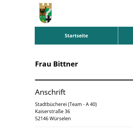
Zum Header
Zum Hauptinhalt
Zum Footer
Zum Hauptinhalt springen
Startseite
Frau Bittner
Anschrift
Stadtbücherei (Team - A 40)
Kaiserstraße
36
52146
Würselen