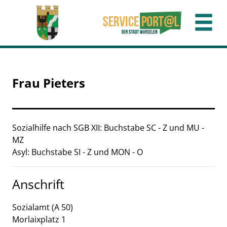
Zum Header
Zum Hauptinhalt
Zum Footer
Zum Hauptinhalt springen
Frau Pieters
Beschreibung
Sozialhilfe nach SGB XII: Buchstabe SC - Z und MU -
MZ
Asyl: Buchstabe SI - Z und MON - O
Anschrift
Sozialamt (A 50)
Morlaixplatz
1