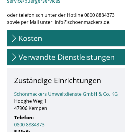
service/buergerservices
oder telefonisch unter der Hotline 0800 8884373
sowie per Mail unter: info@schoenmackers.de.
Kosten
Verwandte Dienstleistungen
Zuständige Einrichtungen
Schönmackers Umweltdienste GmbH & Co. KG
Straße:
Hausnummer:
Hooghe Weg
1
PLZ:
Ort:
47906
Kempen
Telefon:
0800 8884373
E-Mail: