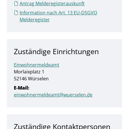
Antrag Melderegisterauskunft
Information nach Art. 13 EU-DSGVO
Melderegister
Zuständige Einrichtungen
Einwohnermeldeamt
Straße:
Hausnummer:
Morlaixplatz
1
PLZ:
Ort:
52146
Würselen
E-Mail:
einwohnermeldeamt@wuerselen.de
Zuständige Kontaktpersonen